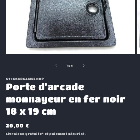
Ouvrir
O
le
le
média
m
de
1
/
4
1
2
dans
d
une
STICKERGAMESHOP
u
Porte d'arcade
fenêtre
f
modale
m
monnayeur en fer noir
18 x 19 cm
Prix
20,00 €
habituel
Livraison gratuite* et paiement sécurisé.