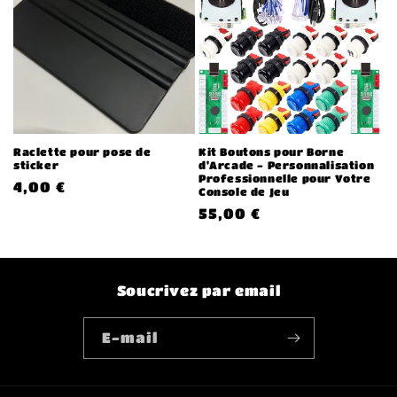
Raclette pour pose de
Kit Boutons pour Borne
sticker
d'Arcade - Personnalisation
Professionnelle pour Votre
Prix
4,00 €
Console de Jeu
habituel
Prix
55,00 €
habituel
Soucrivez par email
E-mail