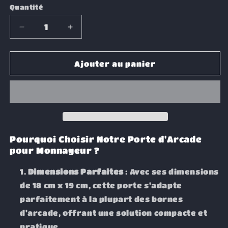
Quantité
Réduire
Augmenter
la
la
quantité
quantité
de
de
Ajouter au panier
Porte
Porte
d&#39;arcade
d&#39;arcade
monnayeur
monnayeur
en
en
fer
fer
noir
noir
18
18
Pourquoi Choisir Notre Porte d'Arcade
x
x
pour Monnayeur ?
19
19
cm
cm
Dimensions Parfaites
: Avec ses dimensions
de 18 cm x 19 cm, cette porte s'adapte
parfaitement à la plupart des bornes
d'arcade, offrant une solution compacte et
pratique.