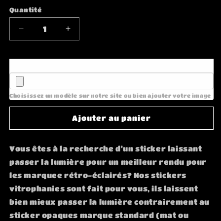
Quantité
Réduire
Augmenter
la
la
quantité
quantité
de
de
Image à ajouter
Stickers
Stickers
Vitrophanie
Vitrophanie
Marquee
Marquee
Choisissez un modèle sur notre site ou bien ajouter votre image
pour
pour
Borne
Borne
Ajouter au panier
Arcade
Arcade
–
–
Illuminez
Illuminez
Vous êtes à la recherche d'un sticker laissant
Votre
Votre
passer la lumière pour un meilleur rendu pour
Jeu
Jeu
les marquee rétro-éclairés? Nos stickers
avec
avec
Style
Style
vitrophanies sont fait pour vous, ils laissent
bien mieux passer la lumière contrairement au
sticker opaques marque standard (mat ou