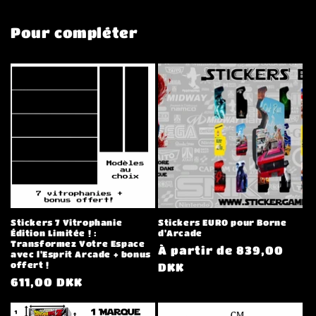
Pour compléter
Stickers 7 Vitrophanie
Stickers EURO pour Borne
Édition Limitée ! :
d'Arcade
Transformez Votre Espace
Prix
À partir de 839,00
avec l'Esprit Arcade + bonus
offert !
habituel
DKK
Prix
611,00 DKK
habituel