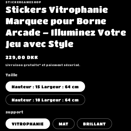
fenêtre
STICKERGAMESHOP
u
modale
Stickers Vitrophanie
f
m
Marquee pour Borne
Arcade – Illuminez Votre
Jeu avec Style
Prix
229,00 DKK
habituel
Livraison gratuite* et paiement sécurisé.
Taille
Hauteur : 15 Largeur : 64 cm
Hauteur : 18 Largeur : 64 cm
support
VITROPHANIE
MAT
BRILLANT