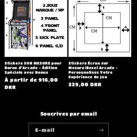
Stickers SUR MESURE pour
Stickers Écran sur
Borne d'Arcade - Édition
Mesure/Bezel Arcade -
Spéciale avec Bonus
Personnalisez Votre
Expérience de Jeu
Prix
À partir de 916,00
Prix
229,00 DKK
habituel
DKK
habituel
Soucrivez par email
E-mail