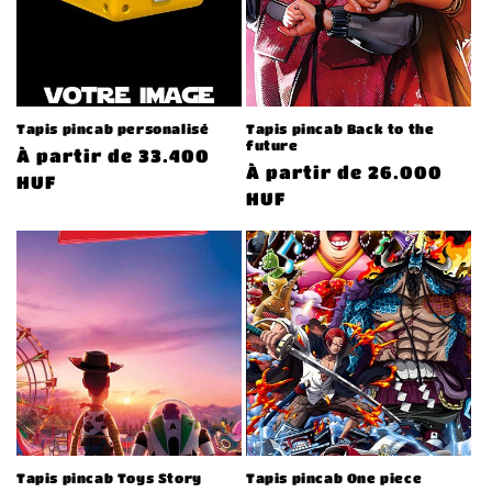
Tapis pincab personalisé
Tapis pincab Back to the
future
Prix
À partir de 33.400
Prix
À partir de 26.000
habituel
HUF
habituel
HUF
Tapis pincab Toys Story
Tapis pincab One piece