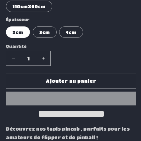
110cmX60cm
Épaisseur
2cm
3cm
4cm
Quantité
Réduire
Augmenter
la
la
quantité
quantité
de
de
Ajouter au panier
Tapis
Tapis
pincab
pincab
Tron
Tron
Découvrez nos tapis pincab , parfaits pour les
amateurs de flipper et de pinball !