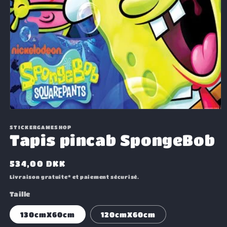
Ouvrir
le
média
STICKERGAMESHOP
1
Tapis pincab SpongeBob
dans
une
fenêtre
Prix
534,00 DKK
modale
habituel
Livraison gratuite* et paiement sécurisé.
Taille
130cmX60cm
120cmX60cm