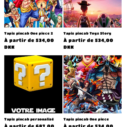
Tapis pincab One piece 2
Tapis pincab Toys Story
Prix
À partir de 534,00
Prix
À partir de 534,00
habituel
DKK
habituel
DKK
Tapis pincab personalisé
Tapis pincab One piece
Prix
À partir de 687,00
Prix
À partir de 534,00