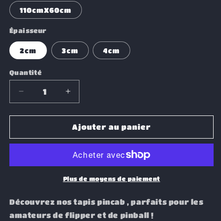
110cmX60cm
Épaisseur
2cm
3cm
4cm
Quantité
Réduire
Augmenter
la
la
quantité
quantité
de
de
Ajouter au panier
Tapis
Tapis
pincab
pincab
SpongeBob
SpongeBob
Plus de moyens de paiement
Découvrez nos tapis pincab , parfaits pour les
amateurs de flipper et de pinball !